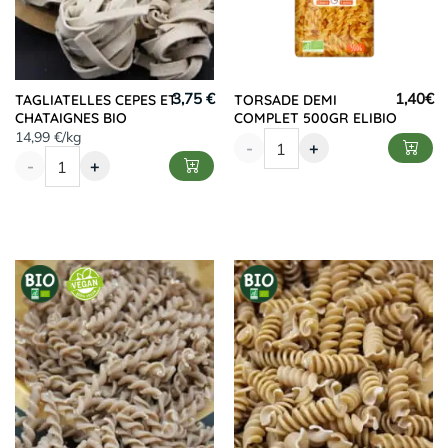
3,75 €
1,40
€
TAGLIATELLES CEPES ET
TORSADE DEMI
CHATAIGNES BIO
COMPLET 500GR ELIBIO
14,99 €/kg
-
+
-
+