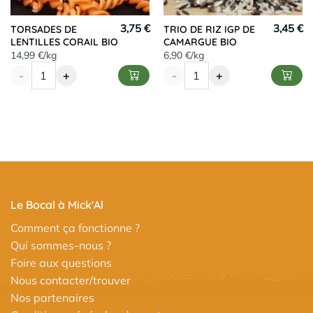
3,75 €
3,45 €
TORSADES DE
TRIO DE RIZ IGP DE
LENTILLES CORAIL BIO
CAMARGUE BIO
14,99 €/kg
6,90 €/kg
-
+
-
+
Le Bocal à Mick'Al
Comment ça fonctionne ?
Qui sommes-nous ?
Foire aux questions
Nous contacter/trouver
Nos partenaires