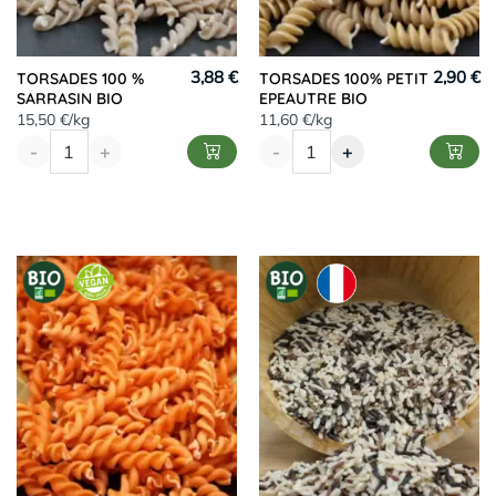
3,88 €
2,90 €
TORSADES 100 %
TORSADES 100% PETIT
SARRASIN BIO
EPEAUTRE BIO
15,50 €/kg
11,60 €/kg
-
+
-
+