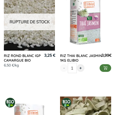
RUPTURE DE STOCK
3,25 €
3,99
€
RIZ ROND BLANC IGP
RIZ THAI BLANC JASMIN
CAMARGUE BIO
1KG ELIBIO
6,50 €/kg
-
+