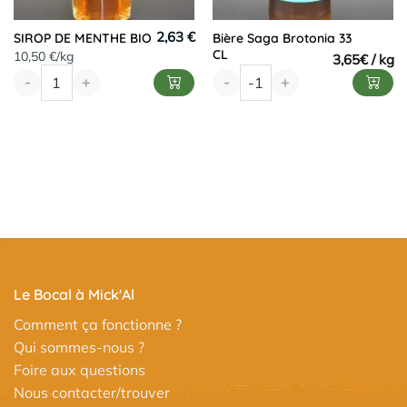
2,63 €
SIROP DE MENTHE BIO
Bière Saga Brotonia 33
CL
10,50 €/kg
3,65
€
-
+
-
+
Le Bocal à Mick'Al
Comment ça fonctionne ?
Qui sommes-nous ?
Foire aux questions
Nous contacter/trouver