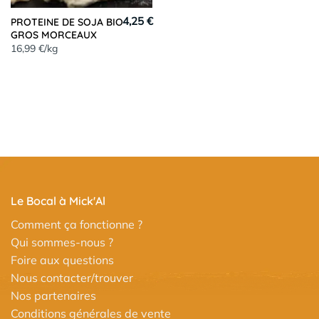
4,25 €
PROTEINE DE SOJA BIO
GROS MORCEAUX
16,99 €/kg
Le Bocal à Mick'Al
Comment ça fonctionne ?
Qui sommes-nous ?
Foire aux questions
Nous contacter/trouver
Nos partenaires
Conditions générales de vente