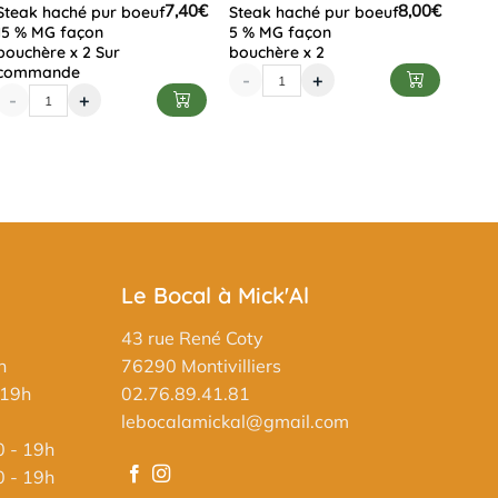
7,40
€
8,00
€
Steak haché pur boeuf
Steak haché pur boeuf
15 % MG façon
5 % MG façon
bouchère x 2 Sur
bouchère x 2
commande
-
+
-
+
Le Bocal à Mick'Al
43 rue René Coty
h
76290 Montivilliers
 19h
02.76.89.41.81
lebocalamickal@gmail.com
0 - 19h
0 - 19h