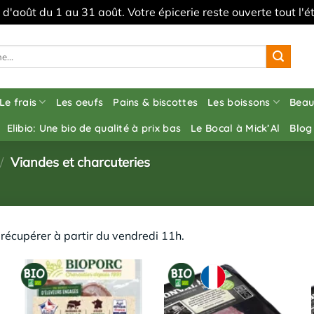
s d'août du 1 au 31 août. Votre épicerie reste ouverte tout l
Le frais
Les oeufs
Pains & biscottes
Les boissons
Beau
Elibio: Une bio de qualité à prix bas
Le Bocal à Mick’Al
Blog
/
Viandes et charcuteries
écupérer à partir du vendredi 11h.