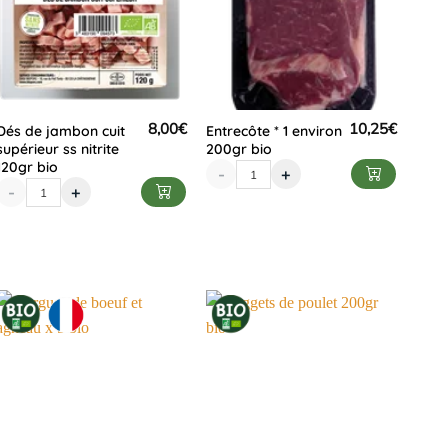
8,00
€
10,25
€
Dés de jambon cuit
Entrecôte * 1 environ
supérieur ss nitrite
200gr bio
120gr bio
-
+
-
+