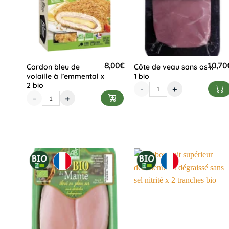
8,00
€
10,70
Cordon bleu de
Côte de veau sans os x
volaille à l’emmental x
1 bio
2 bio
-
+
-
+