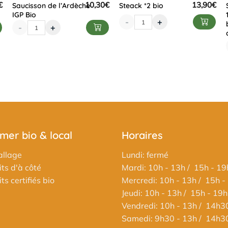
€
10,30
€
13,90
€
Saucisson de l’Ardèche
Steack *2 bio
IGP Bio
-
+
-
+
er bio & local
Horaires
llage
Lundi: fermé
ts d'à côté
Mardi: 10h - 13h / 15h - 19
s certifiés bio
Mercredi: 10h - 13h / 15h -
Jeudi: 10h - 13h / 15h - 19h
Vendredi: 10h - 13h / 14h3
Samedi: 9h30 - 13h / 14h3