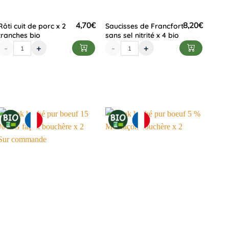
4,70
€
8,20
€
Rôti cuit de porc x 2
Saucisses de Francfort
tranches bio
sans sel nitrité x 4 bio
-
+
-
+