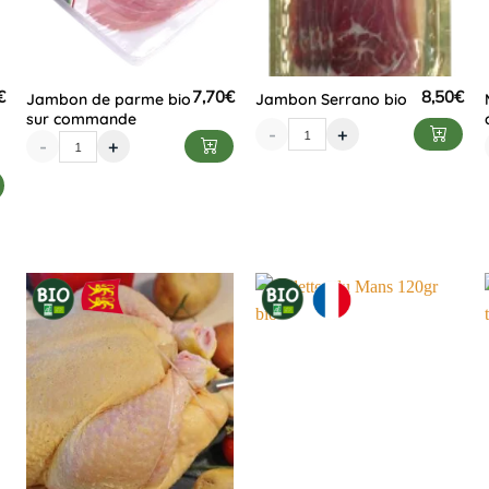
€
7,70
€
8,50
€
Jambon de parme bio
Jambon Serrano bio
sur commande
-
+
-
+