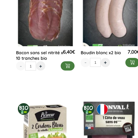
6,40
€
7,00
Bacon sans sel nitrité x
Boudin blanc x2 bio
10 tranches bio
-
+
-
+