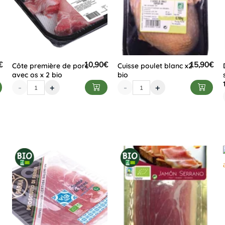
€
10,90
€
15,90
€
Côte première de porc
Cuisse poulet blanc x2
avec os x 2 bio
bio
-
+
-
+