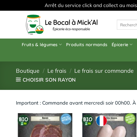
Arrêt du service click and collect au moi
Skip
to
Recherche
pour :
content
Fruits & légumes
Produits normands
Épicerie
Boutique
/
Le frais
/
Le frais sur commande
CHOISIR SON RAYON
Important : Commande avant mercredi soir 00h00. À r