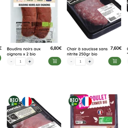
€
6,80
€
7,60
€
Boudins noirs aux
Chair à saucisse sans
oignons x 2 bio
nitrite 250gr bio
-
+
-
+