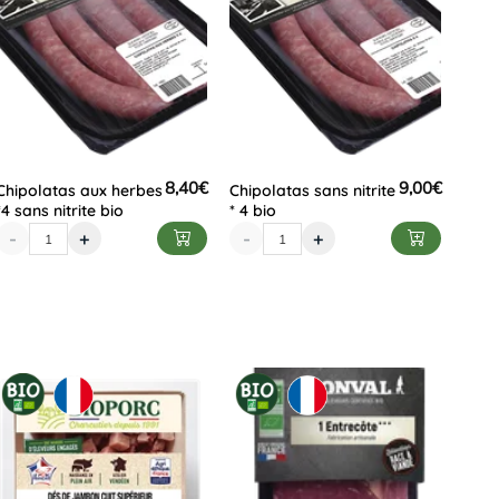
8,40
€
9,00
€
Chipolatas aux herbes
Chipolatas sans nitrite
*4 sans nitrite bio
* 4 bio
-
+
-
+