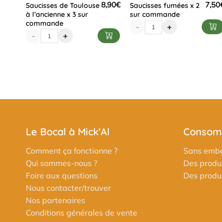
8,90
€
7,50
Saucisses de Toulouse
Saucisses fumées x 2
à l’ancienne x 3 sur
sur commande
commande
-
+
-
+
Le Bocal à Mick'Al
Consomm
Comment ça fonctionne ?
Sans emba
Qui sommes-nous ?
Des produi
Foire aux questions
Des produit
Nous contacter/trouver
Nos partenaires
Conditions générales de vente