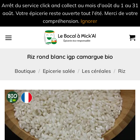
Arrêt du service click and collect au mois d'août du 1 au 31
août. Votre épicerie reste ouverte tout l'été. Merci de votre
compréhension.
Ignorer
Skip
to
content
riz rond blanc igp camargue bio
Boutique
/
Epicerie salée
/
Les céréales
/
Riz