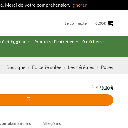
'été. Merci de votre compréhension.
Ignorer
Se connecter
0,00
€
té et hygiène
Produits d’entretien
0 déchets
Boutique
/
Epicerie salée
/
Les céréales
/
Pâtes
O
1 en stock
3,88 €
 complémentaires
Allergènes