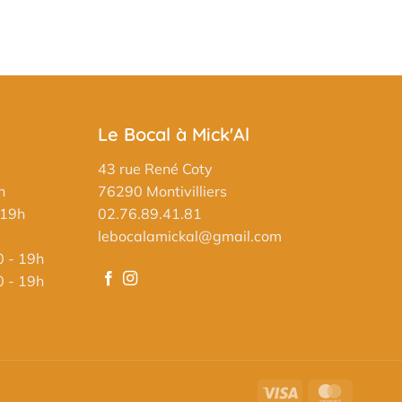
Le Bocal à Mick'Al
43 rue René Coty
h
76290 Montivilliers
 19h
02.76.89.41.81
lebocalamickal@gmail.com
0 - 19h
0 - 19h
Visa
MasterC