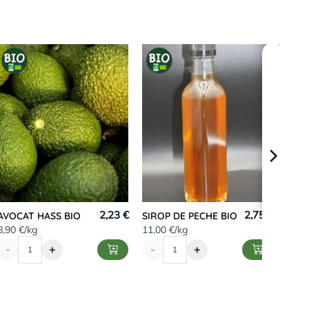
2,23 €
2,75 €
AVOCAT HASS BIO
SIROP DE PECHE BIO
8,90 €/kg
11,00 €/kg
-
+
-
+