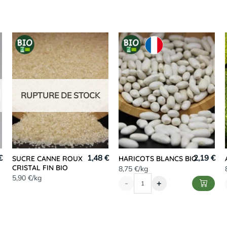
RUPTURE DE STOCK
€
1,48 €
2,19 €
SUCRE CANNE ROUX
HARICOTS BLANCS BIO
CRISTAL FIN BIO
8,75 €/kg
5,90 €/kg
-
+