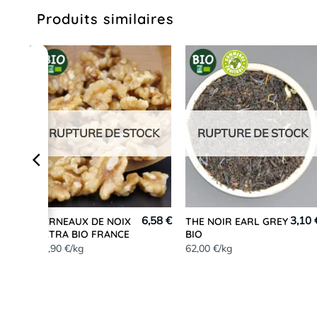
Produits similaires
RUPTURE DE STOCK
RUPTURE DE STOCK
,13 €
6,58 €
3,10 
CERNEAUX DE NOIX
THE NOIR EARL GREY
EXTRA BIO FRANCE
BIO
32,90 €/kg
62,00 €/kg