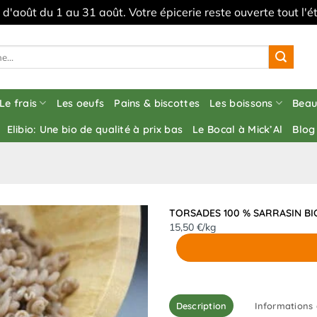
s d'août du 1 au 31 août. Votre épicerie reste ouverte tout l
Le frais
Les oeufs
Pains & biscottes
Les boissons
Beau
Elibio: Une bio de qualité à prix bas
Le Bocal à Mick’Al
Blog
TORSADES 100 % SARRASIN BI
15,50 €/kg
Description
Informations