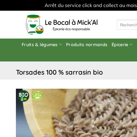
Arrêt du service click and collect au moi
Skip
to
Recherche
pour :
content
Fruits & légumes
Produits normands
Épicerie
torsades 100 % sarrasin bio