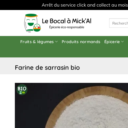
Arrêt du service click and collect au moi
Skip
to
Recherche
pour :
content
Fruits & légumes
Produits normands
Épicerie
farine de sarrasin bio