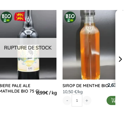
RUPTURE DE STOCK
2,63 €
BIERE PALE ALE
SIROP DE MENTHE BIO
MATHILDE BIO 75 CL
10,50 €/kg
6,99
€
-
+