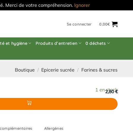
'été. Merci de votre compréhension.
Ignorer
Se connecter
0,00
€
té et hygiène
Produits d’entretien
0 déchets
Boutique
/
Epicerie sucrée
/
Farines & sucres
1 en stock
2,80 €
 complémentaires
Allergènes