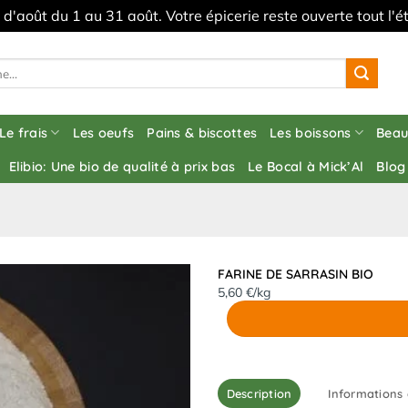
s d'août du 1 au 31 août. Votre épicerie reste ouverte tout l
Le frais
Les oeufs
Pains & biscottes
Les boissons
Beau
Elibio: Une bio de qualité à prix bas
Le Bocal à Mick’Al
Blog
FARINE DE SARRASIN BIO
5,60 €/kg
Description
Informations