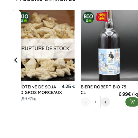
RUPTURE DE STOCK
,23 €
4,25 €
PROTEINE DE SOJA
BIERE ROBERT BIO 75
BIO GROS MORCEAUX
CL
6,99
€
16,99 €/kg
-
+