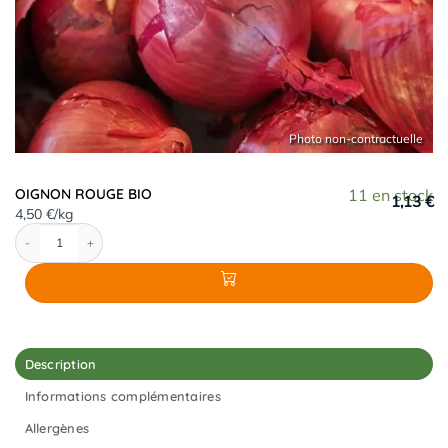
OIGNON ROUGE BIO
11 en stock
1,13 €
4,50 €/kg
quantité de OIGNON ROUGE BIO
Description
Informations complémentaires
Allergènes