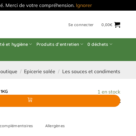
'été. Merci de votre compréhension.
Ignorer
Se connecter
0,00
€
té et hygiène
Produits d’entretien
0 déchets
outique
/
Epicerie salée
/
Les sauces et condiments
 1KG
1 en stock
5,00
€
 complémentaires
Allergènes