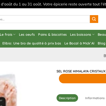
s d'août du 1 au 31 août. Votre épicerie reste ouverte tout l
Le frais
Les oeufs
Pains & biscottes
Les boissons
Beau
Elibio: Une bio de qualité à prix bas
Le Bocal à Mick’Al
Blog
B
SEL ROSE HIMALAYA CRISTAUX
Description
Informations