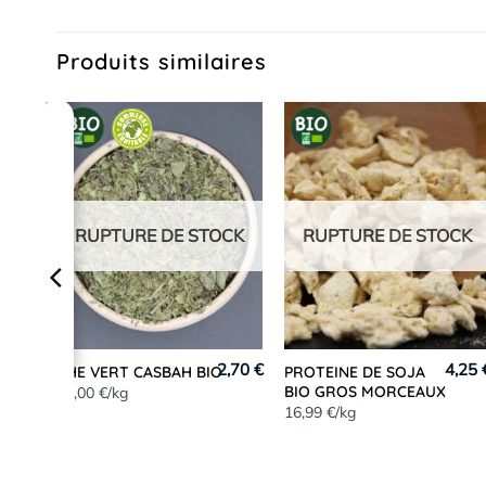
Produits similaires
RUPTURE DE STOCK
RUPTURE DE STOCK
2,70 €
4,25 
THE VERT CASBAH BIO
PROTEINE DE SOJA
BIO GROS MORCEAUX
54,00 €/kg
3,65
€
16,99 €/kg