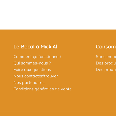
Le Bocal à Mick'Al
Consomm
Comment ça fonctionne ?
Sans emba
Qui sommes-nous ?
Des produi
Foire aux questions
Des produit
Nous contacter/trouver
Nos partenaires
Conditions générales de vente