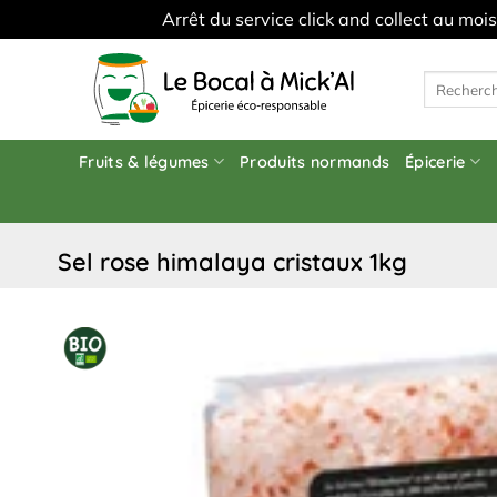
Arrêt du service click and collect au moi
Skip
to
Recherche
pour :
content
Fruits & légumes
Produits normands
Épicerie
sel rose himalaya cristaux 1kg