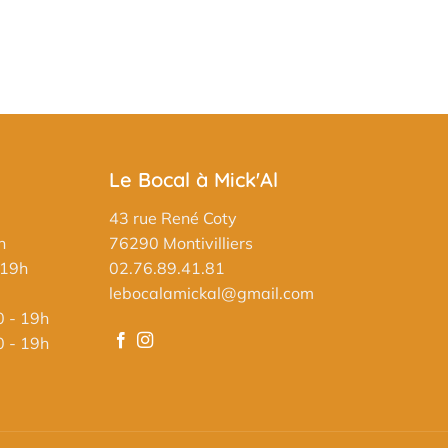
Le Bocal à Mick'Al
43 rue René Coty
h
76290 Montivilliers
 19h
02.76.89.41.81
lebocalamickal@gmail.com
0 - 19h
0 - 19h