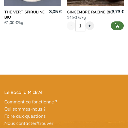
3,05 €
3,73 €
THE VERT SPIRULINE
GINGEMBRE RACINE BIO
BIO
14,90 €/kg
61,00 €/kg
-
+
Le Bocal à Mick'Al
Comment ça fonctionne ?
Qui sommes-nous ?
Foire aux questions
Nous contacter/trouver