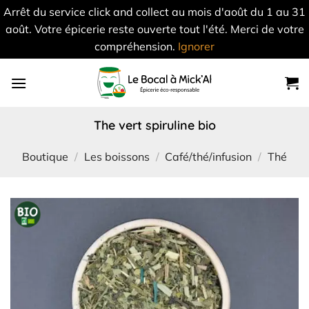
Arrêt du service click and collect au mois d'août du 1 au 31
août. Votre épicerie reste ouverte tout l'été. Merci de votre
compréhension.
Ignorer
Skip
to
content
the vert spiruline bio
Boutique
/
Les boissons
/
Café/thé/infusion
/
Thé