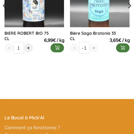
BIERE ROBERT BIO 75
Bière Saga Brotonia 33
CL
CL
6,99
€
3,65
€
-
+
-
+
Le Bocal à Mick'Al
Comment ça fonctionne ?