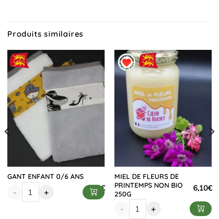
Produits similaires
GANT ENFANT 0/6 ANS
MIEL DE FLEURS DE
PRINTEMPS NON BIO
6,10
€
6,10
€
-
+
250G
-
+