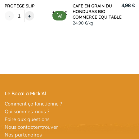
4,98 €
PROTEGE SLIP
CAFE EN GRAIN DU
HONDURAS BIO
11,00
€
-
+
COMMERCE EQUITABLE
24,90 €/kg
Le Bocal à Mick'Al
Comment ça fonctionne ?
Qui sommes-nous ?
Foire aux questions
Nous contacter/trouver
Nos partenaires