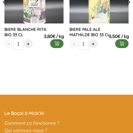
BIERE BLANCHE RITA
BIERE PALE ALE
BIO 33 CL
MATHILDE BIO 33 CL
3,80
€
3,50
€
-
+
-
+
Le Bocal à Mick'Al
Comment ça fonctionne ?
Qui sommes-nous ?