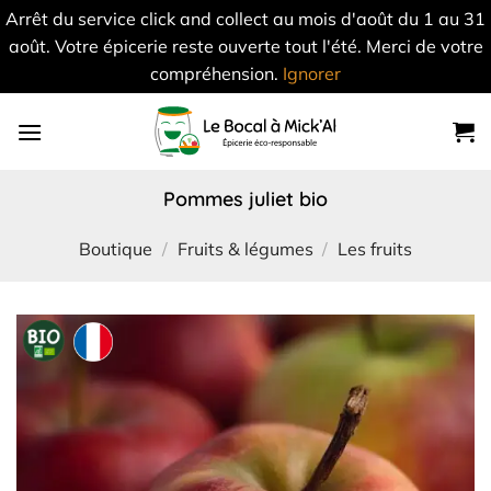
Arrêt du service click and collect au mois d'août du 1 au 31
août. Votre épicerie reste ouverte tout l'été. Merci de votre
compréhension.
Ignorer
Skip
to
content
pommes juliet bio
Boutique
/
Fruits & légumes
/
Les fruits