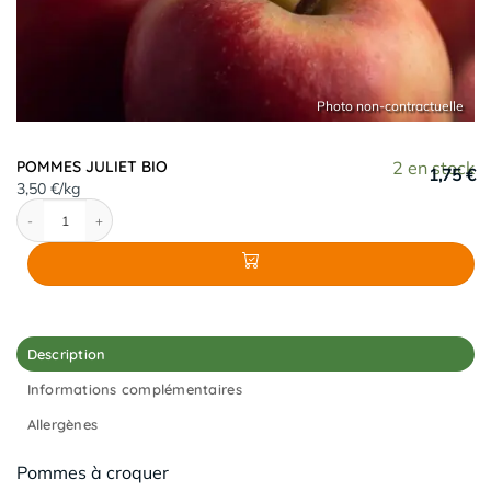
POMMES JULIET BIO
2 en stock
1,75 €
3,50 €/kg
quantité de POMMES JULIET BIO
Description
Informations complémentaires
Allergènes
Pommes à croquer