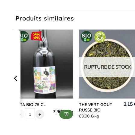
Produits similaires
CK
RUPTURE DE STOCK
,48 €
3,15 
RITA BIO 75 CL
THE VERT GOUT
RUSSE BIO
7,90
€
-
+
63,00 €/kg