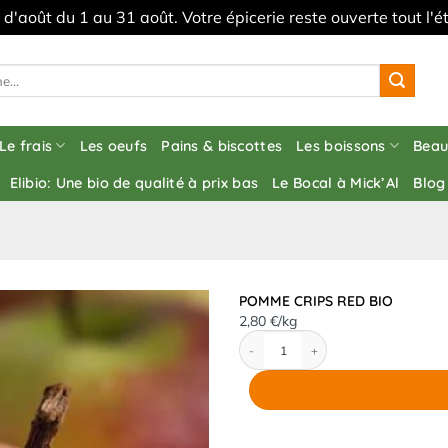
s d'août du 1 au 31 août. Votre épicerie reste ouverte tout l
Le frais
Les oeufs
Pains & biscottes
Les boissons
Beau
Elibio: Une bio de qualité à prix bas
Le Bocal à Mick’Al
Blog
POMME CRIPS RED BIO
2,80 €/kg
quantité de POMME CRIPS RED BIO