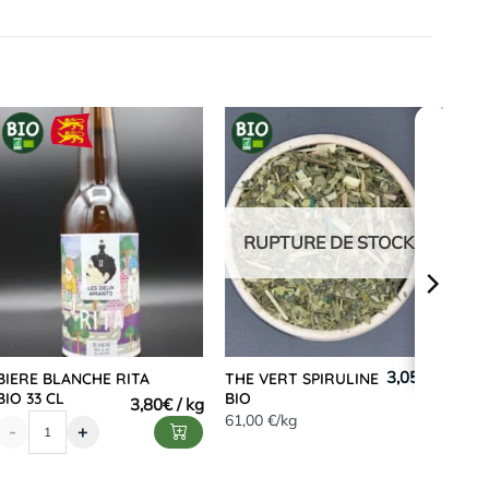
RUPTURE DE STOCK
3,05 €
BIERE BLANCHE RITA
THE VERT SPIRULINE
BIO 33 CL
BIO
3,80
€
61,00 €/kg
-
+