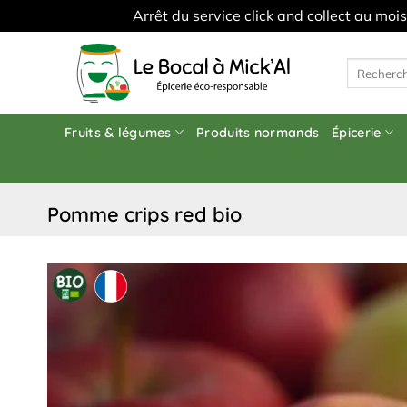
Arrêt du service click and collect au moi
Skip
to
Recherche
pour :
content
Fruits & légumes
Produits normands
Épicerie
pomme crips red bio