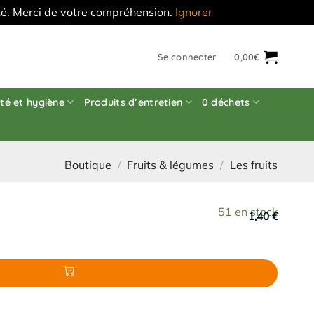
'été. Merci de votre compréhension.
Ignorer
Se connecter
0,00
€
té et hygiène
Produits d’entretien
0 déchets
Boutique
/
Fruits & légumes
/
Les fruits
51 en stock
1,40 €