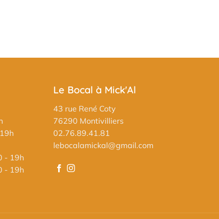
Le Bocal à Mick'Al
43 rue René Coty
h
76290 Montivilliers
 19h
02.76.89.41.81
lebocalamickal@gmail.com
0 - 19h
0 - 19h