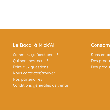
Le Bocal à Mick'Al
Consomm
Comment ça fonctionne ?
Sans emba
Qui sommes-nous ?
Des produi
Foire aux questions
Des produit
Nous contacter/trouver
Nos partenaires
Conditions générales de vente