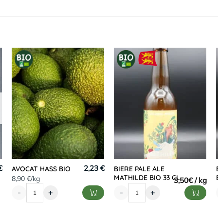
€
2,23 €
AVOCAT HASS BIO
BIERE PALE ALE
MATHILDE BIO 33 CL
8,90 €/kg
3,50
€
-
+
-
+