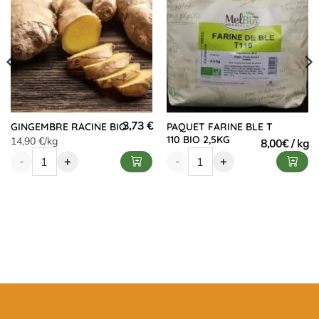
3,73 €
GINGEMBRE RACINE BIO
PAQUET FARINE BLE T
110 BIO 2,5KG
14,90 €/kg
8,00
€
-
+
-
+