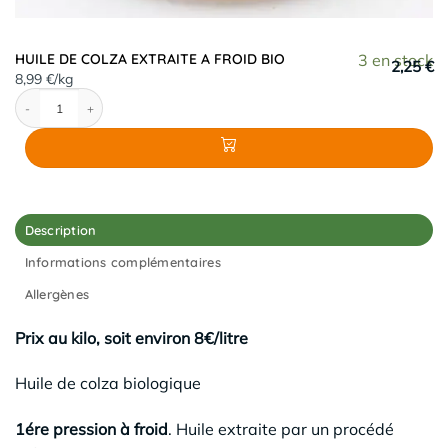
HUILE DE COLZA EXTRAITE A FROID BIO
3 en stock
2,25 €
8,99 €/kg
quantité de HUILE DE COLZA EXTRAITE A FROID BIO
Description
Informations complémentaires
Allergènes
Prix au kilo, soit environ 8€/litre
Huile de colza biologique
1ére pression à froid
. Huile extraite par un procédé