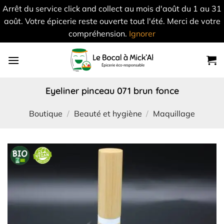
Arrêt du service click and collect au mois d'août du 1 au 31
août. Votre épicerie reste ouverte tout l'été. Merci de votre
compréhension.
Ignorer
Skip
to
content
eyeliner pinceau 071 brun fonce
Boutique
/
Beauté et hygiène
/
Maquillage