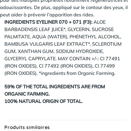
pour ses multiples propriétés notamment régénératrices et
adoucissantes. De plus, appliqué sur le contour des yeux, il
peut aider à prévenir l’apparition des rides.
INGREDIENTS EYELINER 070 + 071 (F3):
ALOE
BARBADENSIS LEAF JUICE*, GLYCERIN, SUCROSE
PALMITATE, AQUA (WATER), PHENETHYL ALCOHOL,
BAMBUSA VULGARIS LEAF EXTRACT*, SCLEROTIUM
GUM, XANTHAN GUM, SODIUM HYDROXIDE,
GLYCERYL CAPRYLATE. MAY CONTAIN +/-: CI 77491
(IRON OXIDES), CI 77492 (IRON OXIDES), CI 77499
(IRON OXIDES). *ingredients from Organic Farming.
59% OF THE TOTAL INGREDIENTS ARE FROM
ORGANIC FARMING.
100% NATURAL ORIGIN OF TOTAL.
Produits similaires