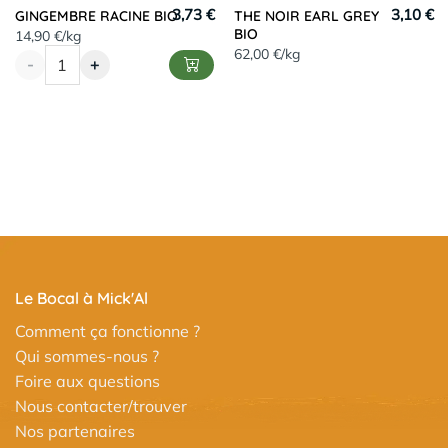
3,73 €
3,10 €
GINGEMBRE RACINE BIO
THE NOIR EARL GREY
BIO
14,90 €/kg
62,00 €/kg
-
+
Le Bocal à Mick'Al
Comment ça fonctionne ?
Qui sommes-nous ?
Foire aux questions
Nous contacter/trouver
Nos partenaires