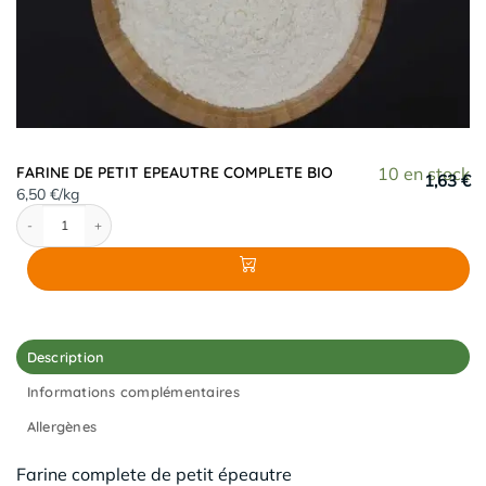
FARINE DE PETIT EPEAUTRE COMPLETE BIO
10 en stock
1,63 €
6,50 €/kg
quantité de FARINE DE PETIT EPEAUTRE COMPLETE BIO
Description
Informations complémentaires
Allergènes
Farine complete de petit épeautre