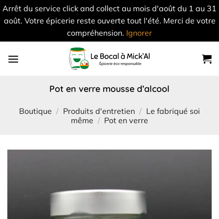
Arrêt du service click and collect au mois d'août du 1 au 31
août. Votre épicerie reste ouverte tout l'été. Merci de votre
compréhension.
Ignorer
Skip
to
content
pot en verre mousse d’alcool
Boutique
/
Produits d'entretien
/
Le fabriqué soi
même
/
Pot en verre