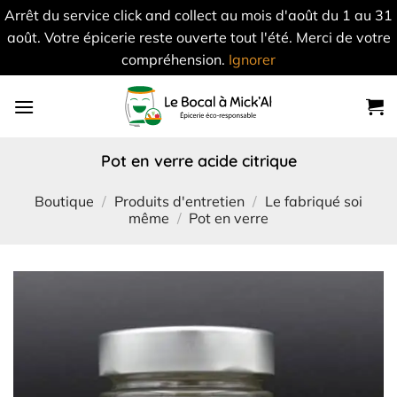
Arrêt du service click and collect au mois d'août du 1 au 31
août. Votre épicerie reste ouverte tout l'été. Merci de votre
compréhension.
Ignorer
Skip
to
content
pot en verre acide citrique
Boutique
/
Produits d'entretien
/
Le fabriqué soi
même
/
Pot en verre