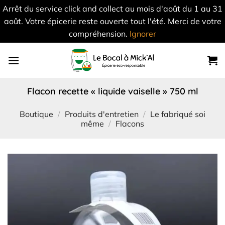
Arrêt du service click and collect au mois d'août du 1 au 31
août. Votre épicerie reste ouverte tout l'été. Merci de votre
compréhension.
Ignorer
Skip
to
content
flacon recette « liquide vaiselle » 750 ml
Boutique
/
Produits d'entretien
/
Le fabriqué soi
même
/
Flacons