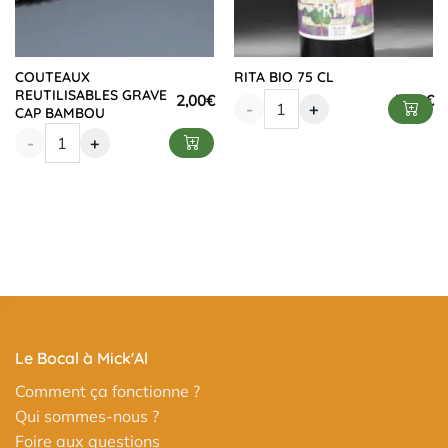
COUTEAUX
RITA BIO 75 CL
REUTILISABLES GRAVE
2,00
€
7,90
€
-
+
CAP BAMBOU
-
+
Le Bocal à Mick'Al
Comment ça fonctionne ?
Qui sommes-nous ?
Foire aux questions