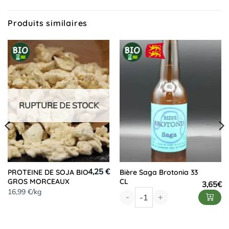
Produits similaires
RUPTURE DE STOCK
4,25 €
PROTEINE DE SOJA BIO
Bière Saga Brotonia 33
GROS MORCEAUX
CL
3,65
€
16,99 €/kg
-
+