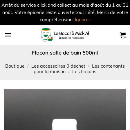
Arrêt du service click and collect au mois d'août du 1 au 31
août. Votre épicerie reste ouverte tout l'été. Merci de votre
compréhension.
Ignorer
Skip
to
content
flacon salle de bain 500ml
Boutique
/
Les accessoires 0 déchet
/
Les contenants
pour la maison
/
Les flacons