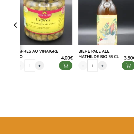
CAPRES AU VINAIGRE
BIERE PALE ALE
BIO
MATHILDE BIO 33 CL
3,60
€
4,00
€
3,50
-
+
-
+