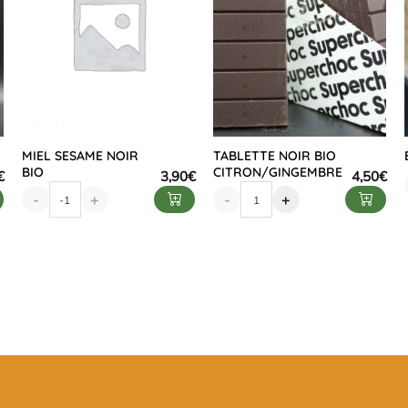
MIEL SESAME NOIR
TABLETTE NOIR BIO
BIO
CITRON/GINGEMBRE
€
3,90
€
4,50
€
-
+
-
+