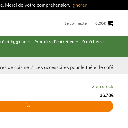
'été. Merci de votre compréhension.
Ignorer
Se connecter
0,00
€
té et hygiène
Produits d’entretien
0 déchets
res de cuisine
/
Les accessoires pour le thé et le café
2 en stock
36,70
€