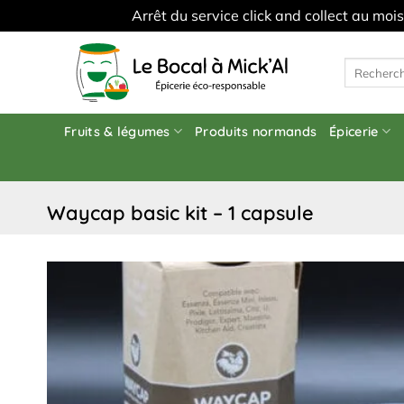
Arrêt du service click and collect au moi
Skip
to
Recherche
pour :
content
Fruits & légumes
Produits normands
Épicerie
waycap basic kit – 1 capsule