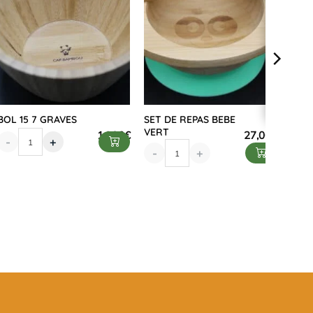
BOL 15 7 GRAVES
SET DE REPAS BEBE
VERT
14,90
€
27,00
€
-
+
-
+