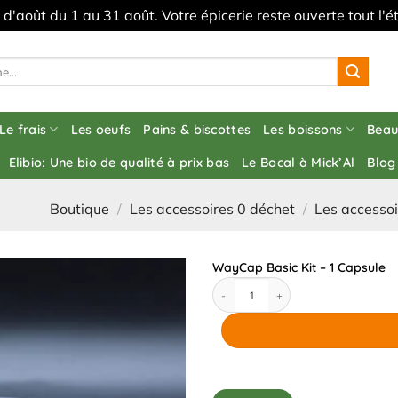
s d'août du 1 au 31 août. Votre épicerie reste ouverte tout l
Le frais
Les oeufs
Pains & biscottes
Les boissons
Beau
Elibio: Une bio de qualité à prix bas
Le Bocal à Mick’Al
Blog
Boutique
/
Les accessoires 0 déchet
/
Les accessoi
WayCap Basic Kit – 1 Capsule
quantité de WayCap Basic Kit - 1 Capsule