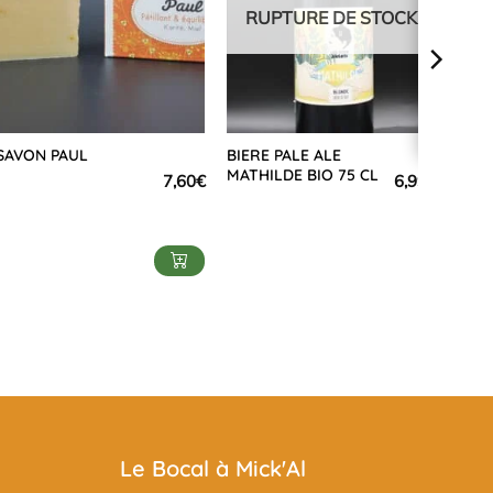
RUPTURE DE STOCK
SAVON PAUL
BIERE PALE ALE
MATHILDE BIO 75 CL
7,60
€
6,99
€
Le Bocal à Mick'Al