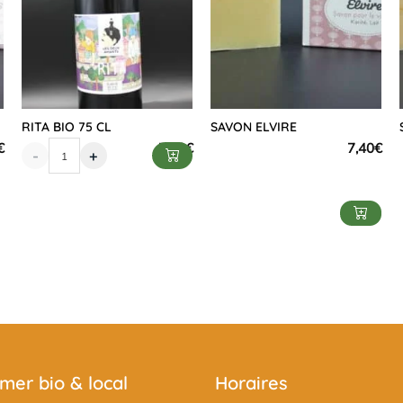
RITA BIO 75 CL
SAVON ELVIRE
€
7,90
€
7,40
€
-
+
er bio & local
Horaires