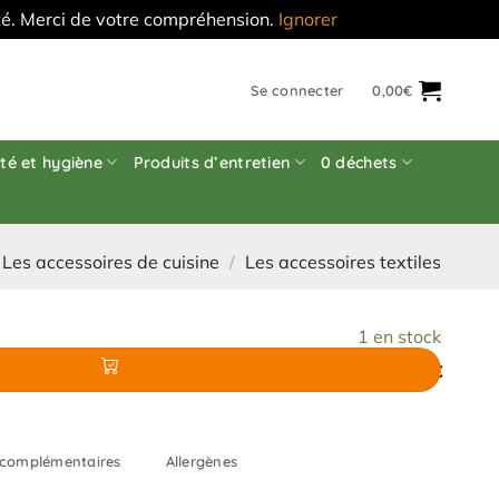
'été. Merci de votre compréhension.
Ignorer
Se connecter
0,00
€
té et hygiène
Produits d’entretien
0 déchets
Les accessoires de cuisine
/
Les accessoires textiles
1 en stock
4,50
€
 complémentaires
Allergènes