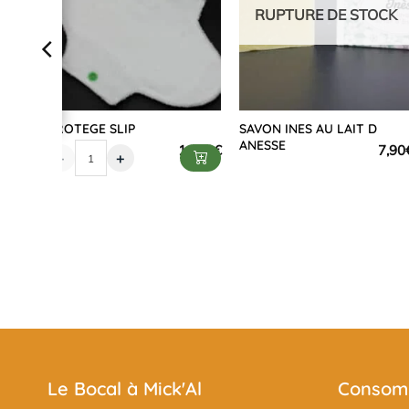
CK
RUPTURE DE STOCK
,38 €
PROTEGE SLIP
SAVON INES AU LAIT D
ANESSE
11,00
€
7,90
-
+
Le Bocal à Mick'Al
Consomm