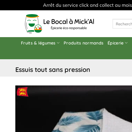
Arrêt du service click and collect au moi
Skip
to
Recherche
pour :
content
Fruits & légumes
Produits normands
Épicerie
essuis tout sans pression