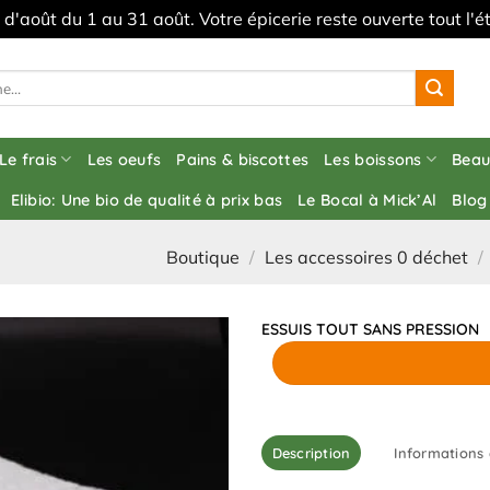
s d'août du 1 au 31 août. Votre épicerie reste ouverte tout l
Le frais
Les oeufs
Pains & biscottes
Les boissons
Beau
Elibio: Une bio de qualité à prix bas
Le Bocal à Mick’Al
Blog
Boutique
/
Les accessoires 0 déchet
/
ESSUIS TOUT SANS PRESSION
Description
Informations