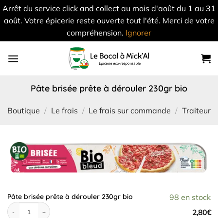
Arrêt du service click and collect au mois d'août du 1 au 31
août. Votre épicerie reste ouverte tout l'été. Merci de votre
compréhension.
Ignorer
Skip
to
content
pâte brisée prête à dérouler 230gr bio
Boutique
/
Le frais
/
Le frais sur commande
/
Traiteur
Pâte brisée prête à dérouler 230gr bio
98 en stock
quantité de Pâte brisée prête à dérouler 230gr bio
2,80
€