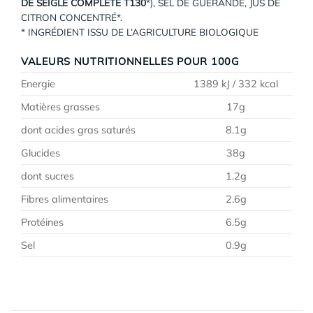
DE SEIGLE COMPLÈTE T130
*), SEL DE GUÉRANDE, JUS DE
CITRON CONCENTRÉ*.
* INGRÉDIENT ISSU DE L’AGRICULTURE BIOLOGIQUE
VALEURS NUTRITIONNELLES POUR 100G
Energie
1389 kJ / 332 kcal
Matières grasses
17g
dont acides gras saturés
8.1g
Glucides
38g
dont sucres
1.2g
Fibres alimentaires
2.6g
Protéines
6.5g
Sel
0.9g