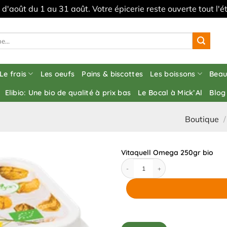
s d'août du 1 au 31 août. Votre épicerie reste ouverte tout l
Le frais
Les oeufs
Pains & biscottes
Les boissons
Beau
Elibio: Une bio de qualité à prix bas
Le Bocal à Mick’Al
Blog
Boutique
/
Vitaquell Omega 250gr bio
quantité de Vitaquell Omega 250gr bio