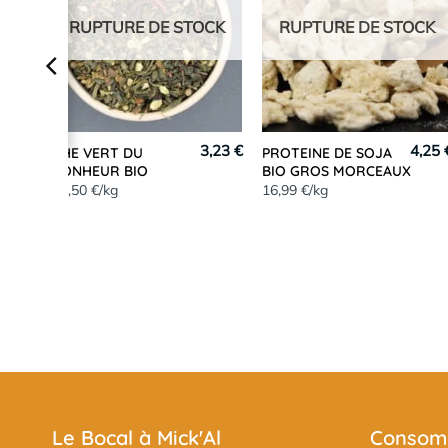
RUPTURE DE STOCK
RUPTURE DE STOCK
,73 €
3,23 €
4,25 
THE VERT DU
PROTEINE DE SOJA
BONHEUR BIO
BIO GROS MORCEAUX
64,50 €/kg
16,99 €/kg
Le Bocal à Mick'Al
Consomm