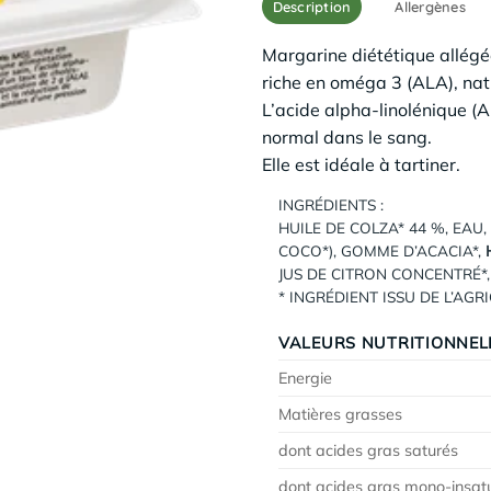
Description
Allergènes
Margarine diététique allégé
riche en oméga 3 (ALA), nat
L’acide alpha-linolénique (A
normal dans le sang.
Elle est idéale à tartiner.
INGRÉDIENTS :
HUILE DE COLZA* 44 %, EAU,
COCO*), GOMME D’ACACIA*,
JUS DE CITRON CONCENTRÉ*, 
* INGRÉDIENT ISSU DE L’AG
VALEURS NUTRITIONNEL
Energie
Matières grasses
dont acides gras saturés
dont acides gras mono-insat