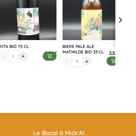
RITA BIO 75 CL
BIERE PALE ALE
MATHILDE BIO 33 CL
7,90
€
3,50
€
-
+
-
+
Le Bocal à Mick'Al