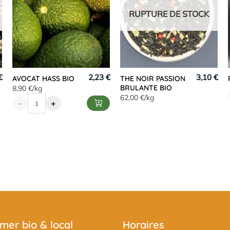
RUPTURE DE STOCK
€
2,23 €
3,10 €
AVOCAT HASS BIO
THE NOIR PASSION
BRULANTE BIO
8,90 €/kg
62,00 €/kg
-
+
er bio & local
Horaires