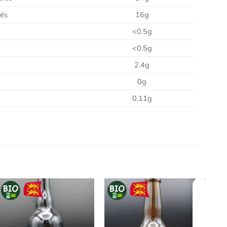
rés
16g
<0.5g
<0.5g
2.4g
0g
0.11g