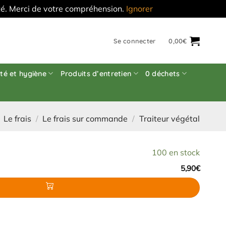
'été. Merci de votre compréhension.
Ignorer
Se connecter
0,00
€
té et hygiène
Produits d’entretien
0 déchets
Le frais
/
Le frais sur commande
/
Traiteur végétal
100 en stock
5,90
€