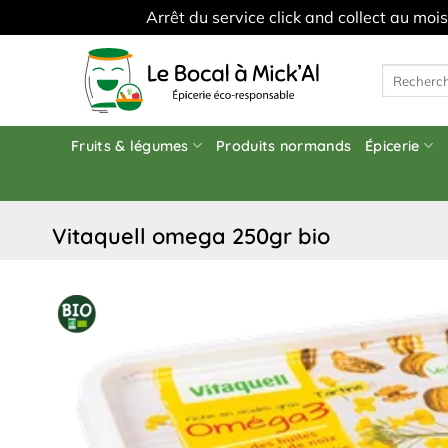
Arrêt du service click and collect au moi
Skip
to
Recherche
pour :
content
Fruits & légumes
Produits normands
Épicerie
vitaquell omega 250gr bio