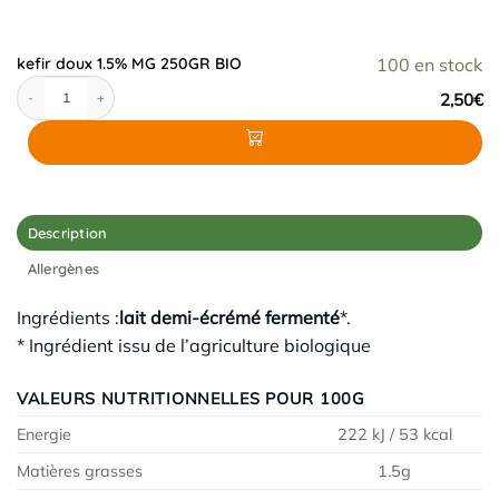
kefir doux 1.5% MG 250GR BIO
100 en stock
quantité de kefir doux 1.5% MG 250GR BIO
2,50
€
Description
Allergènes
Ingrédients :
lait demi-écrémé fermenté
*.
* Ingrédient issu de l’agriculture biologique
VALEURS NUTRITIONNELLES POUR 100G
Energie
222 kJ / 53 kcal
Matières grasses
1.5g