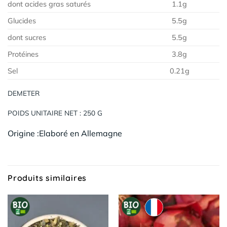
dont acides gras saturés
1.1g
Glucides
5.5g
dont sucres
5.5g
Protéines
3.8g
Sel
0.21g
DEMETER
POIDS UNITAIRE NET : 250 G
Origine :Elaboré en Allemagne
Produits similaires