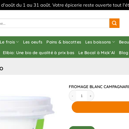
s d'août du 1 au 31 août. Votre épicerie reste ouverte tout l
Le frais
Les oeufs
Pains & biscottes
Les boissons
Beau
Elibio: Une bio de qualité à prix bas
Le Bocal à Mick’Al
Blog
o
FROMAGE BLANC CAMPAGNARD
quantité de FROMAGE BLANC CAMPAGN