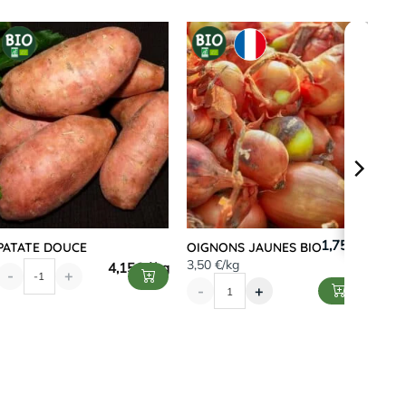
1,75 €
PATATE DOUCE
OIGNONS JAUNES BIO
3,50 €/kg
4,15
€
-
+
-
+