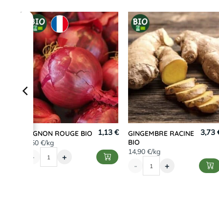
CK
,15 €
1,13 €
3,73 
OIGNON ROUGE BIO
GINGEMBRE RACINE
BIO
4,50 €/kg
14,90 €/kg
-
+
-
+