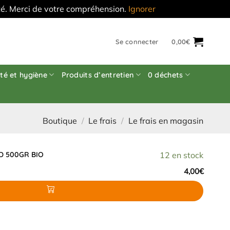
'été. Merci de votre compréhension.
Ignorer
Se connecter
0,00
€
té et hygiène
Produits d’entretien
0 déchets
Boutique
/
Le frais
/
Le frais en magasin
 500GR BIO
12 en stock
ARD 500GR BIO
4,00
€