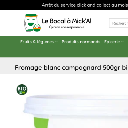
Arrêt du service click and collect au moi
Skip
to
Recherche
pour :
content
Fruits & légumes
Produits normands
Épicerie
fromage blanc campagnard 500gr bi