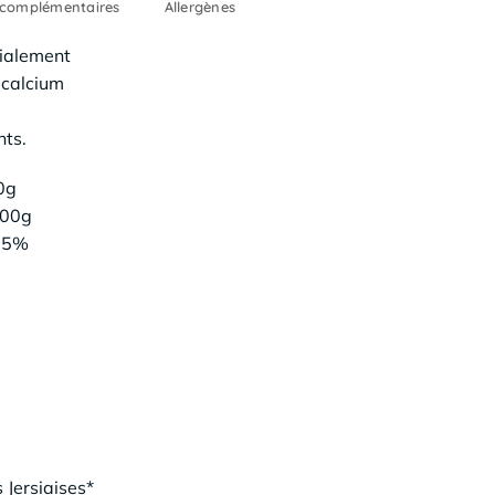
 complémentaires
Allergènes
dialement
 calcium
nts.
0g
100g
,15%
Jersiaises*