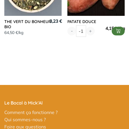
3,23 €
THE VERT DU BONHEUR
PATATE DOUCE
BIO
4,15
€
-
+
64,50 €/kg
Le Bocal à Mick'Al
Comment ça fonctionne ?
Qui sommes-nous ?
Foire aux questions