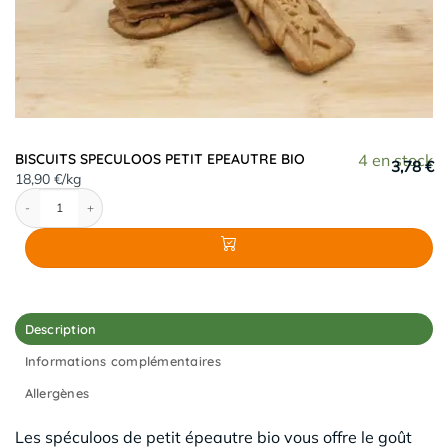
BISCUITS SPECULOOS PETIT EPEAUTRE BIO
4 en stock
3,78 €
18,90 €/kg
quantité de BISCUITS SPECULOOS PETIT EPEAUTRE BIO
Description
Informations complémentaires
Allergènes
Les spéculoos de petit épeautre bio vous offre le goût