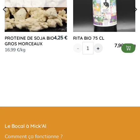
4,25 €
PROTEINE DE SOJA BIO
RITA BIO 75 CL
GROS MORCEAUX
7,90
€
-
+
16,99 €/kg
Le Bocal à Mick'Al
Comment ça fonctionne ?