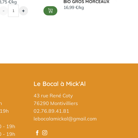
BIO GROS MORCEAUX
8,75 €/kg
16,99 €/kg
-
+
Le Bocal à Mick'Al
43 rue René Coty
h
76290 Montivilliers
 19h
02.76.89.41.81
lebocalamickal@gmail.com
0 - 19h
0 - 19h