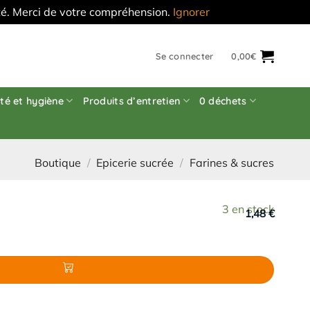
'été. Merci de votre compréhension.
Ignorer
Se connecter
0,00
€
té et hygiène
Produits d’entretien
0 déchets
Boutique
/
Epicerie sucrée
/
Farines & sucres
3 en stock
1,48 €
O