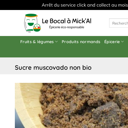
Arrêt du service click and collect au moi
Skip
to
Recherche
pour :
content
Fruits & légumes
Produits normands
Épicerie
sucre muscovado non bio