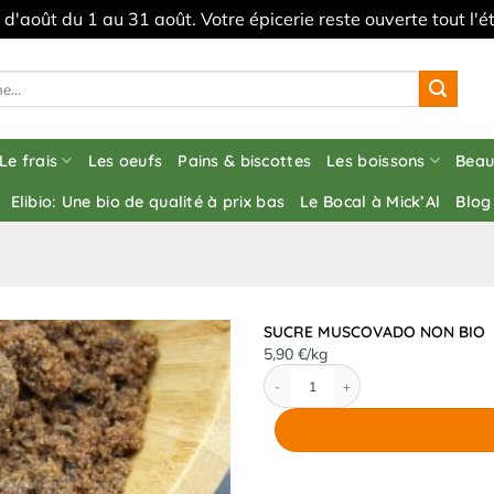
s d'août du 1 au 31 août. Votre épicerie reste ouverte tout l
Le frais
Les oeufs
Pains & biscottes
Les boissons
Beau
Elibio: Une bio de qualité à prix bas
Le Bocal à Mick’Al
Blog
SUCRE MUSCOVADO NON BIO
5,90 €/kg
quantité de SUCRE MUSCOVADO NON BI