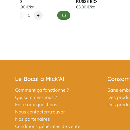
BIO
RUSSE BIO
14,90 €/kg
63,00 €/kg
-
+
Le Bocal à Mick'Al
Consomm
Comment ça fonctionne ?
Sans emba
Qui sommes-nous ?
Des produi
Foire aux questions
Des produit
Nous contacter/trouver
Nos partenaires
Conditions générales de vente