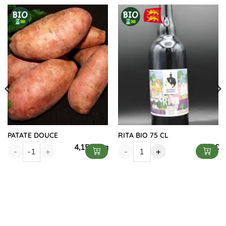
PATATE DOUCE
RITA BIO 75 CL
4,15
€
7,90
€
-
+
-
+