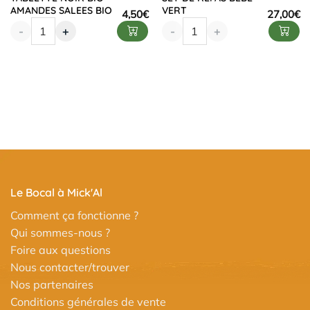
AMANDES SALEES BIO
VERT
4,50
€
27,00
€
-
+
-
+
Le Bocal à Mick'Al
Comment ça fonctionne ?
Qui sommes-nous ?
Foire aux questions
Nous contacter/trouver
Nos partenaires
Conditions générales de vente