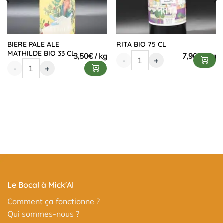
BIERE PALE ALE
RITA BIO 75 CL
MATHILDE BIO 33 CL
3,50
€
7,90
€
-
+
-
+
Le Bocal à Mick'Al
Comment ça fonctionne ?
Qui sommes-nous ?