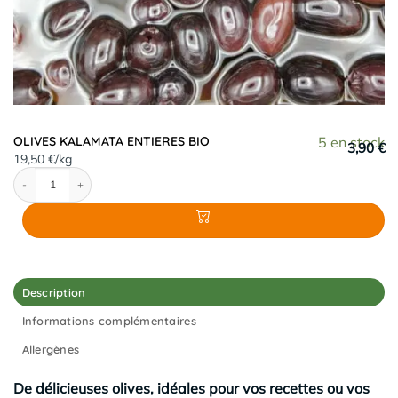
OLIVES KALAMATA ENTIERES BIO
5 en stock
3,90 €
19,50 €/kg
quantité de OLIVES KALAMATA ENTIERES BIO
Description
Informations complémentaires
Allergènes
De délicieuses olives, idéales pour vos recettes ou vos