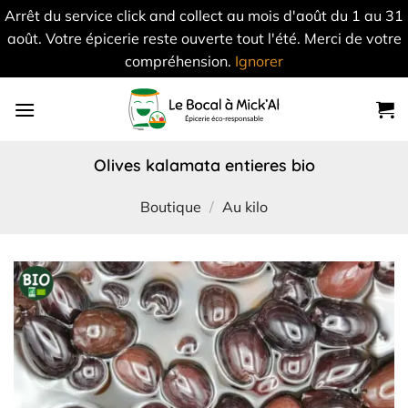
Arrêt du service click and collect au mois d'août du 1 au 31
août. Votre épicerie reste ouverte tout l'été. Merci de votre
compréhension.
Ignorer
Skip
to
content
olives kalamata entieres bio
Boutique
/
Au kilo